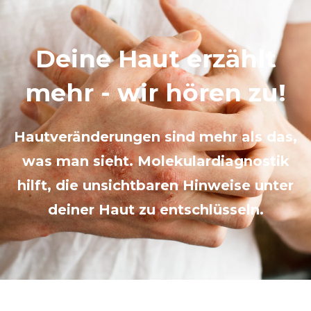
Deine Haut erzählt
mehr - wir hören zu!
Hautveränderungen sind mehr als das,
was man sieht. Molekulardiagnostik
hilft, die unsichtbaren Hinweise unter
deiner Haut zu entschlüsseln.