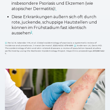
insbesondere Psoriasis und Ekzemen (wie
atopischer Dermatitis
)
1
.
Diese Erkrankungen äußern sich oft durch
rote, juckende, schuppige Hautstellen und
können im Frühstadium fast identisch
2
aussehen
.
[1]
Parisi R, Iskandar IYK, et al. Global epidemiology of psoriasis: a systematic review of
incidence and prevalence. J Invest Dermatol. 2020;140(4): 678–689.
[2]
Andersen LK, Davis MD.
The epidemiology of skin and skin-related diseases: a review of population-based studies
performed by using the Rochester Epidemiology Project. Mayo Clinic proceedings 2013;88:1462-
7.